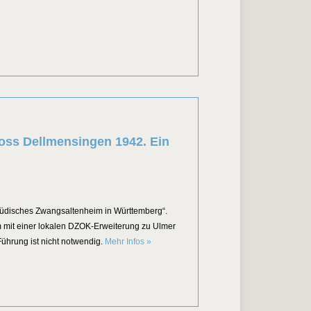
oss Dellmensingen 1942. Ein
jüdisches Zwangsaltenheim in Württemberg“.
 mit einer lokalen DZOK-Erweiterung zu Ulmer
Offene Führung durch die Sonderausstellu
ührung ist nicht notwendig.
Mehr Infos
»