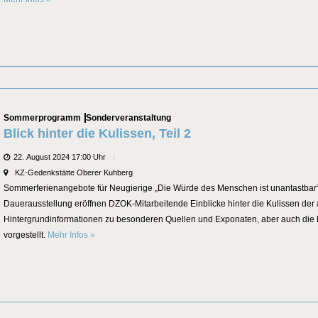
Categories
Sommerprogramm
Sonderveranstaltung
Blick hinter die Kulissen, Teil 2
Datum
22. August 2024 17:00 Uhr
Veranstaltungsort
KZ-Gedenkstätte Oberer Kuhberg
Sommerferienangebote für Neugierige „Die Würde des Menschen ist unantastbar“
Dauerausstellung eröffnen DZOK-Mitarbeitende Einblicke hinter die Kulissen der
Hintergrundinformationen zu besonderen Quellen und Exponaten, aber auch die P
Blick hinter die Kulissen, Teil 2
vorgestellt.
Mehr Infos
»