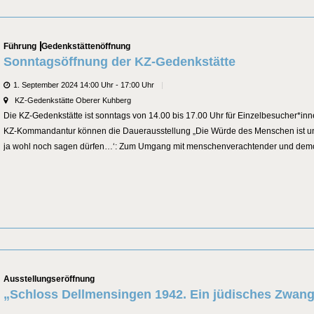
Categories
Führung
Gedenkstättenöffnung
Sonntagsöffnung der KZ-Gedenkstätte
Datum
1. September 2024 14:00 Uhr - 17:00 Uhr
Veranstaltungsort
KZ-Gedenkstätte Oberer Kuhberg
Die KZ-Gedenkstätte ist sonntags von 14.00 bis 17.00 Uhr für Einzelbesucher*in
KZ-Kommandantur können die Dauerausstellung „Die Würde des Menschen ist una
ja wohl noch sagen dürfen…‘: Zum Umgang mit menschenverachtender und demokr
Categories
Ausstellungseröffnung
„Schloss Dellmensingen 1942. Ein jüdisches Zwan