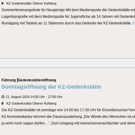
Veranstaltungsort
KZ-Gedenkstätte Oberer Kuhberg
Sommerferienangebote für Neugierige Mit dem Medienguide die Gedenkstätte e
Lagertopografie mit dem Medienguide für Jugendliche ab 14 Jahren mit Gedenkst
Rundgang mit Tablets an 11 Stationen durch das Gelände der KZ-Gedenkstätte.
M
Categories
Führung
Gedenkstättenöffnung
Sonntagsöffnung der KZ-Gedenkstätte
Datum
11. August 2024 14:00 Uhr - 17:00 Uhr
Veranstaltungsort
KZ-Gedenkstätte Oberer Kuhberg
Die KZ-Gedenkstätte ist sonntags von 14.00 bis 17.00 Uhr für Einzelbesucher*in
KZ-Kommandantur können die Dauerausstellung „Die Würde des Menschen ist una
ja wohl noch sagen dürfen…‘: Zum Umgang mit menschenverachtender und demokr