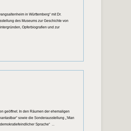
angsaltenheim in Württemberg“ mit Dr.
usstellung des Museums zur Geschichte von
ntergründen, Opferbiografien und zur
gsaltenheim in Württemberg“
nen geöffnet. In den Räumen der ehemaligen
antastbar“ sowie die Sonderausstellung „‘Man
mokratiefeindlicher Sprache“ ...