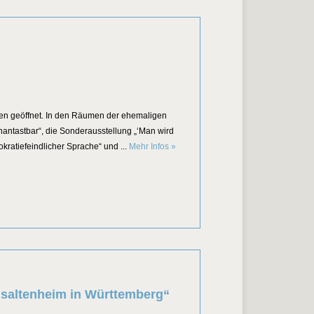
nen geöffnet. In den Räumen der ehemaligen
ntastbar“, die Sonderausstellung „‘Man wird
Sonntagsöffnung der KZ-Gedenkstätt
atiefeindlicher Sprache“ und ...
Mehr Infos
»
gsaltenheim in Württemberg“