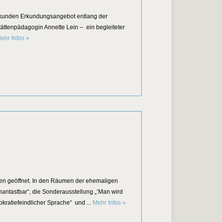
rkunden Erkundungsangebot entlang der
ättenpädagogin Annette Lein – ein begleiteter
Geschichte entdecken!
ehr Infos
»
nen geöffnet. In den Räumen der ehemaligen
ntastbar“, die Sonderausstellung „‘Man wird
Sonntagsöffnung der KZ-Gedenkstät
atiefeindlicher Sprache“ und ...
Mehr Infos
»