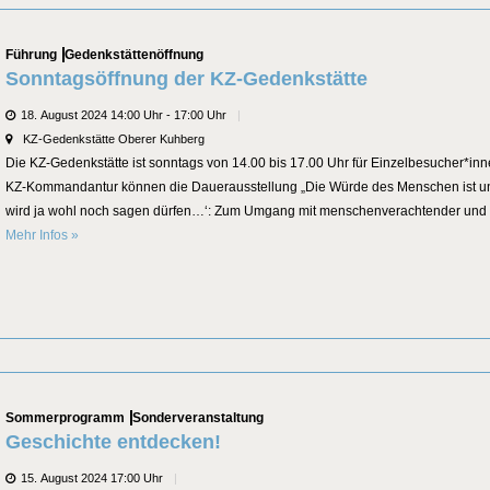
Categories
Führung
Gedenkstättenöffnung
Sonntagsöffnung der KZ-Gedenkstätte
Datum
18. August 2024 14:00 Uhr - 17:00 Uhr
Veranstaltungsort
KZ-Gedenkstätte Oberer Kuhberg
Die KZ-Gedenkstätte ist sonntags von 14.00 bis 17.00 Uhr für Einzelbesucher*in
KZ-Kommandantur können die Dauerausstellung „Die Würde des Menschen ist un
wird ja wohl noch sagen dürfen…‘: Zum Umgang mit menschenverachtender und de
Sonntagsöffnung der KZ-Gedenkstätte
Mehr Infos
»
Categories
Sommerprogramm
Sonderveranstaltung
Geschichte entdecken!
Datum
15. August 2024 17:00 Uhr