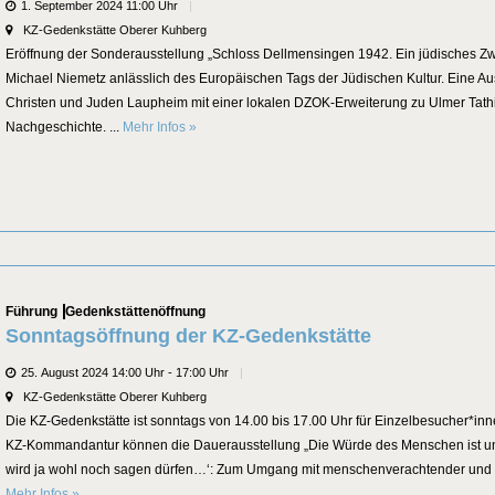
Datum
1. September 2024 11:00 Uhr
Veranstaltungsort
KZ-Gedenkstätte Oberer Kuhberg
Eröffnung der Sonderausstellung „Schloss Dellmensingen 1942. Ein jüdisches Zw
Michael Niemetz anlässlich des Europäischen Tags der Jüdischen Kultur. Eine A
Christen und Juden Laupheim mit einer lokalen DZOK-Erweiterung zu Ulmer Tathi
„Schloss Dellmensingen 1942. Ein jüdisches Zwan
Nachgeschichte. ...
Mehr Infos
»
Categories
Führung
Gedenkstättenöffnung
Sonntagsöffnung der KZ-Gedenkstätte
Datum
25. August 2024 14:00 Uhr - 17:00 Uhr
Veranstaltungsort
KZ-Gedenkstätte Oberer Kuhberg
Die KZ-Gedenkstätte ist sonntags von 14.00 bis 17.00 Uhr für Einzelbesucher*in
KZ-Kommandantur können die Dauerausstellung „Die Würde des Menschen ist un
wird ja wohl noch sagen dürfen…‘: Zum Umgang mit menschenverachtender und de
Sonntagsöffnung der KZ-Gedenkstätte
Mehr Infos
»