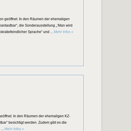
nen geöffnet. In den Räumen der ehemaligen
ntastbar“, die Sonderausstellung „‘Man wird
Sonntagsöffnung der KZ-Gedenkstätt
atiefeindlicher Sprache“ und ...
Mehr Infos
»
geöffnet. In den Räumen der ehemaligen KZ-
ar“ besichtigt werden. Zudem gibt es die
Tag des offenen Denkmals in der KZ-Gedenkstätte
...
Mehr Infos
»