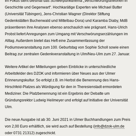
Im Fokus steht diesmal das Schwerpunktthema „Verschwörungstheorien in
Geschichte und Gegenwart“. Hochkarätige Experten wie Michael Butter
(Universität Tübingen), Jens-Christian Wagner (Direktor Stiftung
Gedenkstätten Buchenwald und Mittelbau-Dora) und Karamba Diaby, MdB
präsentieren ihre Analysen ebenso anschaulich wie prägnant. Hans-Ulrich
Probst liefert Anregungen zum Umgang mit Verschwörungserzählungen im
Alltag. Außerdem bietet das Heft eine Zusammenfassung der
Podiumsveranstaltung zum 100. Geburtstag von Sophie Scholl sowie einen
Beitrag zur zentralen Gedenkveranstaltung in Ulm/Neu-Ulm zum 27. Januar.
Weitere Artikel der Mitteilungen geben Einblicke in unterschiedliche
Arbeitsfelder des DZOK und informieren über Neues aus der Ulmer
Erinnerungskultur. So erfolgt z.B. im Herbst die Benennung des Hans-
Hirschfeld-Platzes als Würdigung für den in Theresienstadt ermordeten
Mediziner. Die Platzbenennung ist ein Ergebnis der Debatte um
Gründungsrektor Ludwig Heilmeyer und erfolgt auf Initiative der Universität
Ulm.
Die neue Ausgabe ist ab 30. Juni 2021 in Ulmer Buchhandlungen zum Preis
von 2,00 Euro erhältlich, sie wird auch auf Bestellung (
info@dzok-ulm.de
oder 0731 21312) zugeschickt.