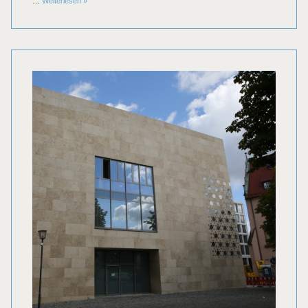
…
Weiterlesen
»