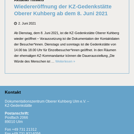
Aktueller Hinweis
Wiedereröffnung der KZ-Gedenkstätte
Oberer Kuhberg ab dem 8. Juni 2021
Posted
2. Juni 2021
on
Ab Dienstag, dem 8. Juni 2021, ist die KZ-Gedenkstätte Oberer Kuhberg
wieder geöffnet – Voraussetzung ist die Dokumentation der Kontaktdaten
der Besucher*innen. Dienstags und sonntags ist die Gedenkstätte von
14.00 bis 18.00 Uhr für Einzelbesucher*innen geöffnet. In den Räumen
der ehemaligen KZ-Kommandantur können die Dauerausstellung „Die
Wiedereröffnung der KZ-Gedenkstätte Ob
Würde des Menschen ist …
Weiterlesen
»
Kontakt
Dokumentationszentrum Oberer Kuhberg Ulm e.V. –
KZ-Gedenkstätte
Postanschrift:
Postfach 2066
89010 Ulm
Fon +49 731 21312
Fax +49 731 9214056