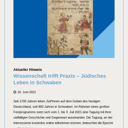
Kategorien
Aktueller Hinweis
Wissenschaft trifft Praxis – Jüdisches
Leben in Schwaben
Posted
16. Juni 2021
on
Seit 1700 Jahren leben Jüd*innen auf dem Gebiet des heutigen
Deutschland, seit 900 Jahren in Schwaben. Im Rahmen eines großen
Festprogramms setzt sich vom 1. bis 3. Juli 2021 eine Tagung mit ihrer
vielfältigen Geschichte und Gegenwart auseinander. Die Tagung, an der
Interessierte kostenlos online teilnehmen können, beleuchtet die Epoche
Wissenschaft trifft Praxis – Jüdisches Leben in Schwaben