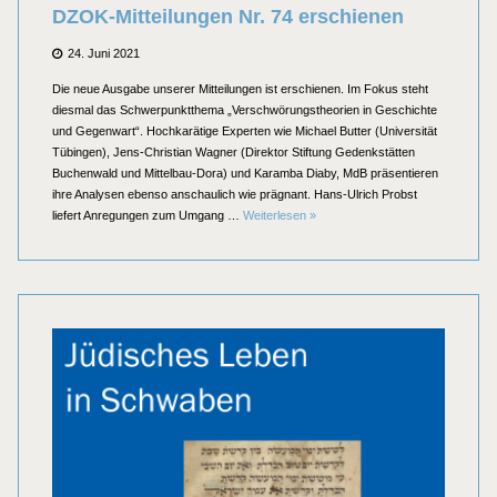
DZOK-Mitteilungen Nr. 74 erschienen
Posted
24. Juni 2021
on
Die neue Ausgabe unserer Mitteilungen ist erschienen. Im Fokus steht
diesmal das Schwerpunktthema „Verschwörungstheorien in Geschichte
und Gegenwart“. Hochkarätige Experten wie Michael Butter (Universität
Tübingen), Jens-Christian Wagner (Direktor Stiftung Gedenkstätten
Buchenwald und Mittelbau-Dora) und Karamba Diaby, MdB präsentieren
ihre Analysen ebenso anschaulich wie prägnant. Hans-Ulrich Probst
DZOK-Mitteilungen Nr. 74 erschie
liefert Anregungen zum Umgang …
Weiterlesen
»