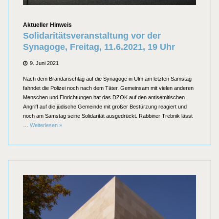
Kategorien
Aktueller Hinweis
Solidaritätsveranstaltung vor der
Synagoge, Freitag, 11.6.2021, 19 Uhr
Posted
9. Juni 2021
on
Nach dem Brandanschlag auf die Synagoge in Ulm am letzten Samstag
fahndet die Polizei noch nach dem Täter. Gemeinsam mit vielen anderen
Menschen und Einrichtungen hat das DZOK auf den antisemitischen
Angriff auf die jüdische Gemeinde mit großer Bestürzung reagiert und
noch am Samstag seine Solidarität ausgedrückt. Rabbiner Trebnik lässt
Solidaritätsveranstaltung vor der Synagoge, Freitag, 11.6.2021, 19 
…
Weiterlesen
»