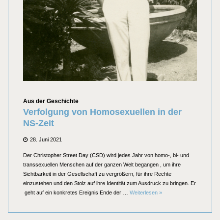
Kategorien
Aus der Geschichte
Verfolgung von Homosexuellen in der
NS-Zeit
Posted
28. Juni 2021
on
Der Christopher Street Day (CSD) wird jedes Jahr von homo-, bi- und
transsexuellen Menschen auf der ganzen Welt begangen , um ihre
Sichtbarkeit in der Gesellschaft zu vergrößern, für ihre Rechte
einzustehen und den Stolz auf ihre Identität zum Ausdruck zu bringen. Er
Verfolgung von Homosexue
geht auf ein konkretes Ereignis Ende der …
Weiterlesen
»