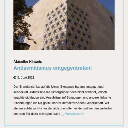
Kategorien
Aktueller Hinweis
Antisemitismus entgegentreten!
Posted
5. Juni 2021
on
Der Brandanschlag auf die Ulmer Synagoge hat uns entsetzt und
schockiert. Aktuell sind die Hintergründe noch nicht bekannt, jedoch
unabhängig davon sind Anschläge auf Synagogen und andere jüdische
Einrichtungen ein No-go in unserer demokratischen Gesellschaft. Wir
stehen solidarisch hinter der jüdischen Gemeinde und werden weiterhin
Antisemitismus entgegentreten!
unseren Teil dazu beitragen, dass …
Weiterlesen
»