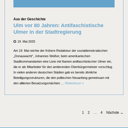
Kategorien
Aus der Geschichte
Ulm vor 80 Jahren: Antifaschistische
Ulmer in der Stadtregierung
Posted
19. Mai 2025
on
Am 19. Mai reichte der frühere Redakteur der sozialdemokratischen
„Donauwacht“, Johannes Weißer, beim amerikanischen
Stadtkommandanten eine Liste mit Namen antifaschistischer Ulmer ein,
die er als Mitarbeiter für den amtierenden Oberbürgermeister vorschlug.
In vielen anderen deutschen Städten gab es bereits ähnliche
Beteiligungsstrukturen, die den politischen Neuanfang gemeinsam mit
Ulm vor 80 Jahren: Antifaschistis
den alliierten Besatzungsmächten …
Weiterlesen
»
Seitennummerierung
PAGE
1
PAGE
2
…
PAGE
4
Nächste →
der
Beiträge