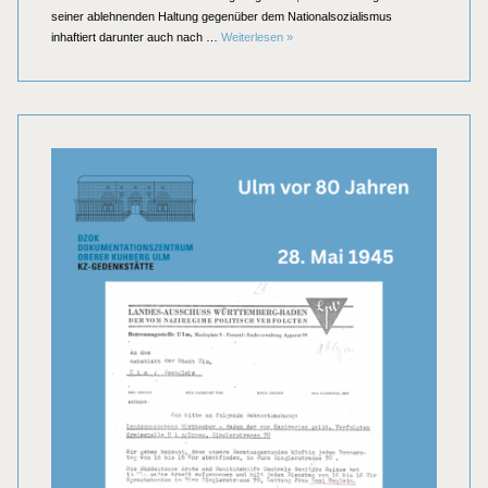
seiner ablehnenden Haltung gegenüber dem Nationalsozialismus
Ulm vor 80 Jahren: Robert Scholl als
inhaftiert darunter auch nach …
Weiterlesen
»