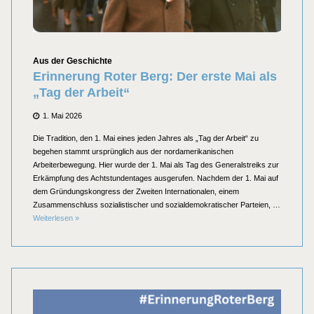
Kategorien
Aus der Geschichte
Erinnerung Roter Berg: Der erste Mai als
„Tag der Arbeit“
Posted
1. Mai 2026
on
Die Tradition, den 1. Mai eines jeden Jahres als „Tag der Arbeit“ zu
begehen stammt ursprünglich aus der nordamerikanischen
Arbeiterbewegung. Hier wurde der 1. Mai als Tag des Generalstreiks zur
Erkämpfung des Achtstundentages ausgerufen. Nachdem der 1. Mai auf
dem Gründungskongress der Zweiten Internationalen, einem
Zusammenschluss sozialistischer und sozialdemokratischer Parteien, …
Erinnerung Roter Berg: Der erste Mai als „Tag der Arbeit“
Weiterlesen
»