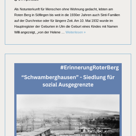
on
Als Notunterkunft für Menschen ohne Wohnung gedacht, lebten am
Roten Berg in Söflingen bis weit in die 1930er Jahren auch Sinti-Familien
auf der Durchreise oder für längere Zeit. Am 10. Mai 1932 wurde im
Hauptregister der Geburten in Ulm die Geburt eines Kindes mit Namen
Erinnerung Roter Berg: Die 1930er u
Willi angezeigt, „von der Helene …
Weiterlesen
»