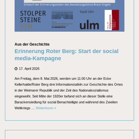
Kategorien
Aus der Geschichte
Erinnerung Roter Berg: Start der social
media-Kampagne
Posted
17. April 2026
on
Am Freitag, dem 8. Mai 2026, werden um 11:00 Uhr an der Ecke
Kellerhalde/Roter Berg drei Informationstafeln zur Geschichte des Ortes
in der Weimarer Republik und der Zeit des Nationalsozialismus
eingeweiht. Seit Mitte der 1920er befand sich an dieser Stelle eine
Barackensiedlung für sozial Benachteiligte und während des Zweiten
Erinnerung Roter Berg: Start der social media-Kampagn
Weltkriegs …
Weiterlesen
»