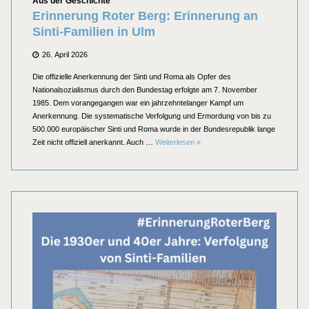
Kategorien
Aus der Geschichte
Erinnerung Roter Berg: Erinnerung an
Sinti-Familien in Ulm
Posted
26. April 2026
on
Die offizielle Anerkennung der Sinti und Roma als Opfer des
Nationalsozialismus durch den Bundestag erfolgte am 7. November
1985. Dem vorangegangen war ein jahrzehntelanger Kampf um
Anerkennung. Die systematische Verfolgung und Ermordung von bis zu
500.000 europäischer Sinti und Roma wurde in der Bundesrepublik lange
Erinnerung Roter Berg: Erinnerung
Zeit nicht offiziell anerkannt. Auch …
Weiterlesen
»