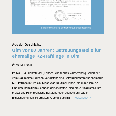
Kategorien
Aus der Geschichte
Ulm vor 80 Jahren: Betreuungsstelle für
ehemalige KZ-Häftlinge in Ulm
Posted
30. Mai 2025
on
Im Mai 1945 richtete der „Landes-Ausschuss Württemberg Baden der
vom Naziregime Politisch Verfolgten“ eine Betreuungsstelle für ehemalige
KZ-Häftlinge in Ulm ein. Diese war für Ulmer*innen, die durch ihre KZ-
Haft gesundheitliche Schäden erlitten hatten, eine erste Anlaufstelle, um
praktische Hilfe, rechtliche Beratung oder auch Aufenthalte in
Ulm vor 80 Jahren: B
Erholungsheimen zu erhalten. Gemeinsam mit …
Weiterlesen
»