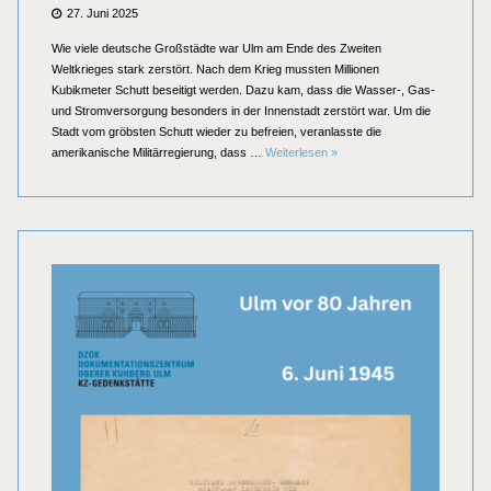
Posted
27. Juni 2025
on
Wie viele deutsche Großstädte war Ulm am Ende des Zweiten
Weltkrieges stark zerstört. Nach dem Krieg mussten Millionen
Kubikmeter Schutt beseitigt werden. Dazu kam, dass die Wasser-, Gas-
und Stromversorgung besonders in der Innenstadt zerstört war. Um die
Stadt vom gröbsten Schutt wieder zu befreien, veranlasste die
Ulm vor 80 Jahren: Ehemalige 
amerikanische Militärregierung, dass …
Weiterlesen
»