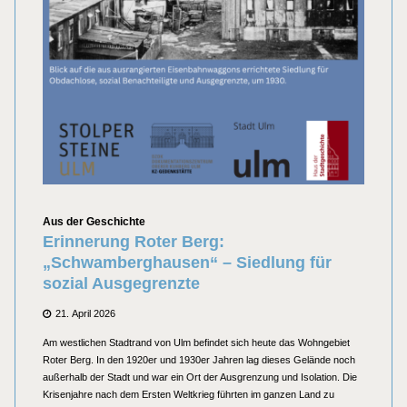
Kategorien
Aus der Geschichte
Erinnerung Roter Berg:
„Schwamberghausen“ – Siedlung für
sozial Ausgegrenzte
Posted
21. April 2026
on
Am westlichen Stadtrand von Ulm befindet sich heute das Wohngebiet
Roter Berg. In den 1920er und 1930er Jahren lag dieses Gelände noch
außerhalb der Stadt und war ein Ort der Ausgrenzung und Isolation. Die
Krisenjahre nach dem Ersten Weltkrieg führten im ganzen Land zu