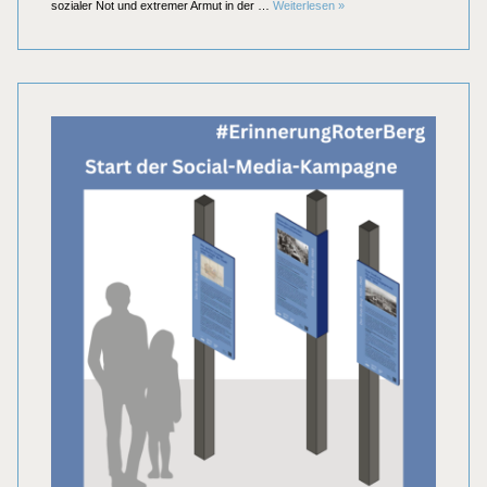
Erinnerung Roter Berg: „Sc
sozialer Not und extremer Armut in der …
Weiterlesen
»