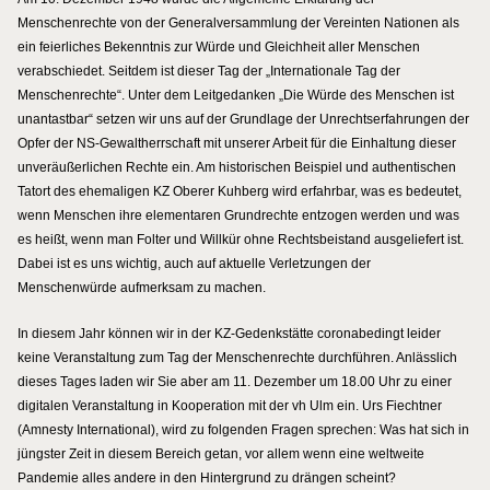
Menschenrechte von der Generalversammlung der Vereinten Nationen als
ein feierliches Bekenntnis zur Würde und Gleichheit aller Menschen
verabschiedet. Seitdem ist dieser Tag der „Internationale Tag der
Menschenrechte“. Unter dem Leitgedanken „Die Würde des Menschen ist
unantastbar“ setzen wir uns auf der Grundlage der Unrechtserfahrungen der
Opfer der NS-Gewaltherrschaft mit unserer Arbeit für die Einhaltung dieser
unveräußerlichen Rechte ein. Am historischen Beispiel und authentischen
Tatort des ehemaligen KZ Oberer Kuhberg wird erfahrbar, was es bedeutet,
wenn Menschen ihre elementaren Grundrechte entzogen werden und was
es heißt, wenn man Folter und Willkür ohne Rechtsbeistand ausgeliefert ist.
Dabei ist es uns wichtig, auch auf aktuelle Verletzungen der
Menschenwürde aufmerksam zu machen.
In diesem Jahr können wir in der KZ-Gedenkstätte coronabedingt leider
keine Veranstaltung zum Tag der Menschenrechte durchführen. Anlässlich
dieses Tages laden wir Sie aber am 11. Dezember um 18.00 Uhr zu einer
digitalen Veranstaltung in Kooperation mit der vh Ulm ein. Urs Fiechtner
(Amnesty International), wird zu folgenden Fragen sprechen: Was hat sich in
jüngster Zeit in diesem Bereich getan, vor allem wenn eine weltweite
Pandemie alles andere in den Hintergrund zu drängen scheint?