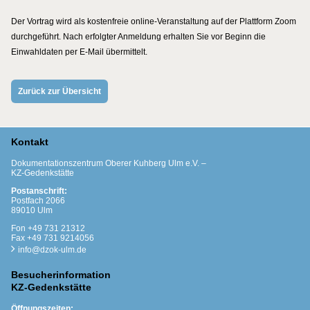
Der Vortrag wird als kostenfreie online-Veranstaltung auf der Plattform Zoom
durchgeführt. Nach erfolgter Anmeldung erhalten Sie vor Beginn die
Einwahldaten per E-Mail übermittelt.
Zurück zur Übersicht
Kontakt
Dokumentationszentrum Oberer Kuhberg Ulm e.V. –
KZ-Gedenkstätte
Postanschrift:
Postfach 2066
89010 Ulm
Fon +49 731 21312
Fax +49 731 9214056
info@dzok-ulm.de
Besucherinformation
KZ-Gedenkstätte
Öffnungszeiten: