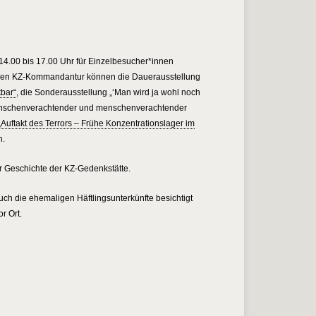
14.00 bis 17.00 Uhr für Einzelbesucher*innen
igen KZ-Kommandantur können die Dauerausstellung
bar“
, die Sonderausstellung „‘Man wird ja wohl noch
nschenverachtender und menschenverachtender
„Auftakt des Terrors – Frühe Konzentrationslager im
n.
r Geschichte der KZ-Gedenkstätte.
 die ehemaligen Häftlingsunterkünfte besichtigt
r Ort.