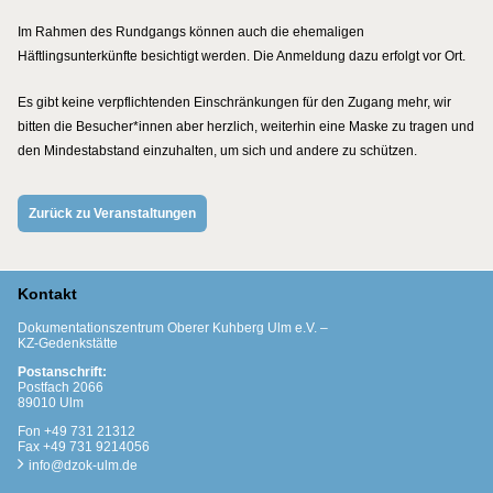
Im Rahmen des Rundgangs können auch die ehemaligen
Häftlingsunterkünfte besichtigt werden. Die Anmeldung dazu erfolgt vor Ort.
Es gibt keine verpflichtenden Einschränkungen für den Zugang mehr, wir
bitten die Besucher*innen aber herzlich, weiterhin eine Maske zu tragen und
den Mindestabstand einzuhalten, um sich und andere zu schützen.
Zurück zu Veranstaltungen
Kontakt
Dokumentationszentrum Oberer Kuhberg Ulm e.V. –
KZ-Gedenkstätte
Postanschrift:
Postfach 2066
89010 Ulm
Fon +49 731 21312
Fax +49 731 9214056
info@dzok-ulm.de