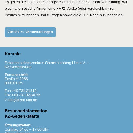
Es gelten die
aktuellen Zugangsbestimmungen der Corona-Verordnung
. Wir
bitten alle Besucher*innen eine FFP2-Maske (oder vergleichbar) zum
Besuch mitzubringen und zu tragen sowie die A-H-A-Regeln zu beachten.
Zurück zu Veranstaltungen
Kontakt
Dokumentationszentrum Oberer Kuhberg Ulm e.V. –
KZ-Gedenkstätte
Postanschrift:
Postfach 2066
89010 Ulm
Fon +49 731 21312
Fax +49 731 9214056
info@dzok-ulm.de
Besucherinformation
KZ-Gedenkstätte
Öffnungszeiten:
Sonntag 14.00 – 17.00 Uhr