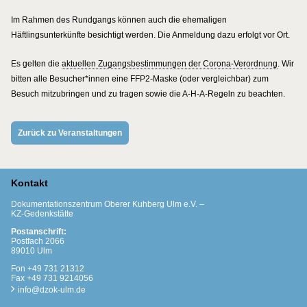
Im Rahmen des Rundgangs können auch die ehemaligen
Häftlingsunterkünfte besichtigt werden. Die Anmeldung dazu erfolgt vor Ort.
Es gelten die
aktuellen Zugangsbestimmungen der Corona-Verordnung
. Wir
bitten alle Besucher*innen eine FFP2-Maske (oder vergleichbar) zum
Besuch mitzubringen und zu tragen sowie die A-H-A-Regeln zu beachten.
Zurück zu Veranstaltungen
Kontakt
Dokumentationszentrum Oberer Kuhberg Ulm e.V. –
KZ-Gedenkstätte
Postanschrift:
Postfach 2066
89010 Ulm
Fon +49 731 21312
Fax +49 731 9214056
info@dzok-ulm.de