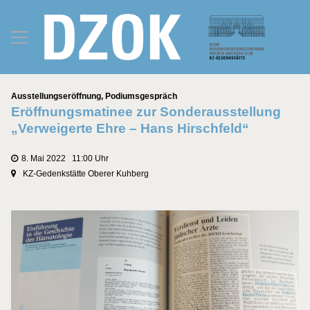
Kategorien
Ausstellungseröffnung
,
Podiumsgespräch
Eröffnungsmatinee zur Sonderausstellung
„Verweigerte Ehre – Hans Hirschfeld“
8. Mai 2022 11:00 Uhr
KZ-Gedenkstätte Oberer Kuhberg