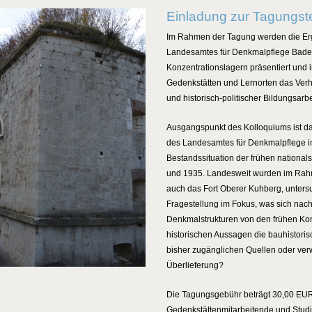
Einladung zur Tagungst
Im Rahmen der Tagung werden die Erg
Landesamtes für Denkmalpflege Baden
Konzentrationslagern präsentiert und 
Gedenkstätten und Lernorten das Verh
und historisch-politischer Bildungsarbei
Ausgangspunkt des Kolloquiums ist d
des Landesamtes für Denkmalpflege im
Bestandssituation der frühen national
und 1935. Landesweit wurden im Rahme
auch das Fort Oberer Kuhberg, untersu
Fragestellung im Fokus, was sich nach
Denkmalstrukturen von den frühen Kon
historischen Aussagen die bauhistoris
bisher zugänglichen Quellen oder verwe
Überlieferung?
Die Tagungsgebühr beträgt 30,00 EUR 
Gedenkstättenmitarbeitende und Studie