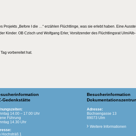
 Projekts „Before I die …“ erzählen Flüchtlinge, was sie erlebt haben. Eine Ausst
 der Kinder. OB Czisch und Wolfgang Erler, Vorsitzender des Flüchtlingsrat Ulm/Al
ag vorbereitet hat.
sucherinformation
Besucherinformation
-Gedenkstätte
Dokumentationszentru
fnungszeiten:
Adresse:
nntag 14.00 – 17.00 Uhr
Büchsengasse 13
fene Führung
89073 Ulm
nntag 14.30 Uhr
Weitere Informationen
resse:
 Hochsträß 1