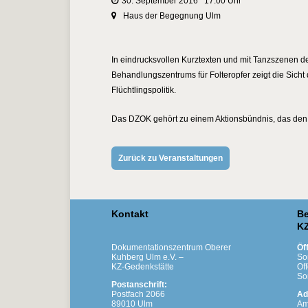
30. September 2016 17:00 Uhr
Haus der Begegnung Ulm
In eindrucksvollen Kurztexten und mit Tanzszenen des
Behandlungszentrums für Folteropfer zeigt die Sicht
Flüchtlingspolitik.
Das DZOK gehört zu einem Aktionsbündnis, das den T
Zurück zu Veranstaltungen
Kontakt
Be
KZ
Dokumentationszentrum Oberer
Öf
Kuhberg Ulm e.V. –
So
KZ-Gedenkstätte
Of
So
Postanschrift:
Postfach 2066
Ad
89010 Ulm
Am