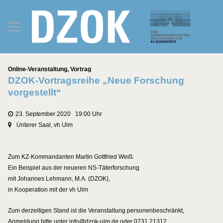
Kategorien
Online-Veranstaltung
,
Vortrag
DZOK-Vortragsreihe „Neue Forschung
vorgestellt“
23. September 2020 19:00 Uhr
Unterer Saal, vh Ulm
Zum KZ-Kommandanten Martin Gottfried Weiß:
Ein Beispiel aus der neueren NS-Täterforschung
mit Johannes Lehmann, M.A. (DZOK),
in Kooperation mit der vh Ulm
Zum derzeitigen Stand ist die Veranstaltung personenbeschränkt,
Anmeldung bitte unter info@dzok-ulm.de oder 0731 21312.