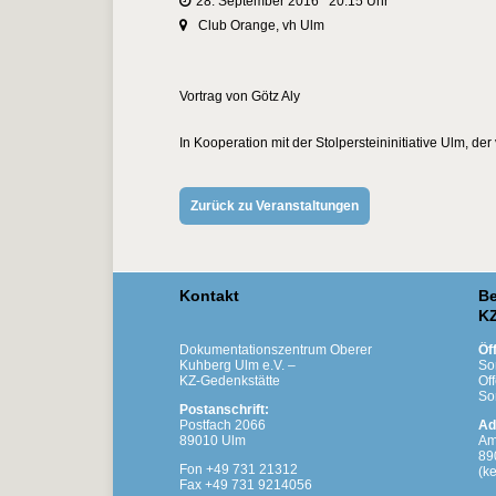
28. September 2016 20:15 Uhr
Club Orange, vh Ulm
Vortrag von Götz Aly
In Kooperation mit der Stolpersteininitiative Ulm, 
Zurück zu Veranstaltungen
Kontakt
Be
KZ
Dokumentationszentrum Oberer
Öf
Kuhberg Ulm e.V. –
So
KZ-Gedenkstätte
Of
So
Postanschrift:
Postfach 2066
Ad
89010 Ulm
Am
89
Fon +49 731 21312
(ke
Fax +49 731 9214056