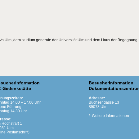
der vh Ulm, dem studium generale der Universität Ulm und dem Haus der Begegnung
sucherinformation
Besucherinformation
-Gedenkstätte
Dokumentationszentru
fnungszeiten:
Adresse:
nntag 14.00 – 17.00 Uhr
Büchsengasse 13
fene Führung
89073 Ulm
nntag 14.30 Uhr
Weitere Informationen
resse:
 Hochsträß 1
081 Ulm
ine Postanschrift)