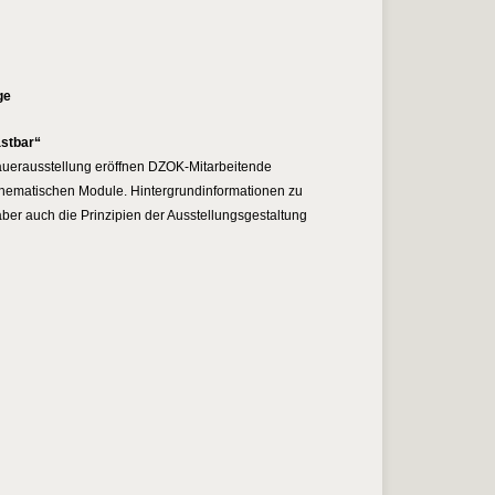
ge
astbar“
auerausstellung eröffnen DZOK-Mitarbeitende
t thematischen Module. Hintergrundinformationen zu
er auch die Prinzipien der Ausstellungsgestaltung