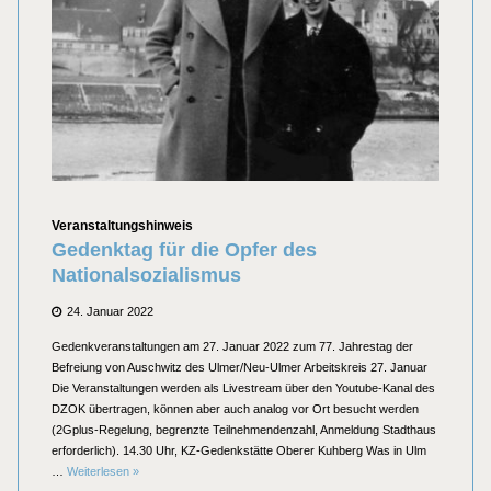
Kategorien
Veranstaltungshinweis
Gedenktag für die Opfer des
Nationalsozialismus
Posted
24. Januar 2022
on
Gedenkveranstaltungen am 27. Januar 2022 zum 77. Jahrestag der
Befreiung von Auschwitz des Ulmer/Neu-Ulmer Arbeitskreis 27. Januar
Die Veranstaltungen werden als Livestream über den Youtube-Kanal des
DZOK übertragen, können aber auch analog vor Ort besucht werden
(2Gplus-Regelung, begrenzte Teilnehmendenzahl, Anmeldung Stadthaus
erforderlich). 14.30 Uhr, KZ-Gedenkstätte Oberer Kuhberg Was in Ulm
Gedenktag für die Opfer des Nationalsozialismus
…
Weiterlesen
»