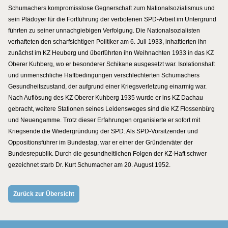
Schumachers kompromisslose Gegnerschaft zum Nationalsozialismus und
sein Plädoyer für die Fortführung der verbotenen SPD-Arbeit im Untergrund
führten zu seiner unnachgiebigen Verfolgung. Die Nationalsozialisten
verhafteten den scharfsichtigen Politiker am 6. Juli 1933, inhaftierten ihn
zunächst im KZ Heuberg und überführten ihn Weihnachten 1933 in das KZ
Oberer Kuhberg, wo er besonderer Schikane ausgesetzt war. Isolationshaft
und unmenschliche Haftbedingungen verschlechterten Schumachers
Gesundheitszustand, der aufgrund einer Kriegsverletzung einarmig war.
Nach Auflösung des KZ Oberer Kuhberg 1935 wurde er ins KZ Dachau
gebracht, weitere Stationen seines Leidensweges sind die KZ Flossenbürg
und Neuengamme. Trotz dieser Erfahrungen organisierte er sofort mit
Kriegsende die Wiedergründung der SPD. Als SPD-Vorsitzender und
Oppositionsführer im Bundestag, war er einer der Gründerväter der
Bundesrepublik. Durch die gesundheitlichen Folgen der KZ-Haft schwer
gezeichnet starb Dr. Kurt Schumacher am 20. August 1952.
Zurück zur Übersicht