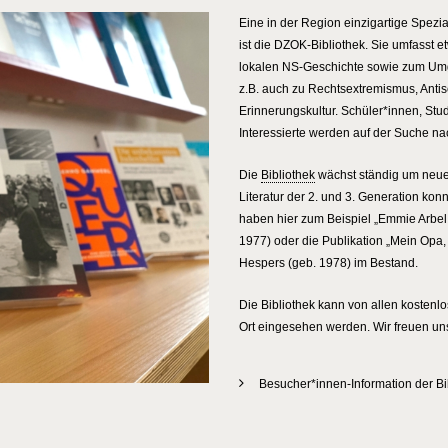
Eine in der Region einzigartige Spezi
ist die DZOK-Bibliothek. Sie umfasst e
lokalen NS-Geschichte sowie zum Umg
z.B. auch zu Rechtsextremismus, Anti
Erinnerungskultur. Schüler*innen, Stu
Interessierte werden auf der Suche nac
Die
Bibliothek
wächst ständig um neue
Literatur der 2. und 3. Generation kon
haben hier zum Beispiel „Emmie Arbel.
1977) oder die Publikation „Mein Opa,
Hespers (geb. 1978) im Bestand.
Die Bibliothek kann von allen kostenl
Ort eingesehen werden. Wir freuen un
Besucher*innen-Information der Bi