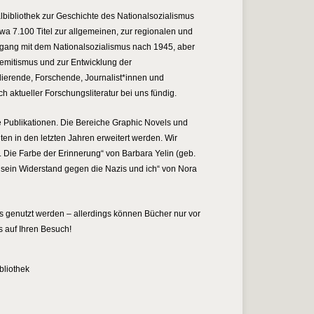
albibliothek zur Geschichte des Nationalsozialismus
twa 7.100 Titel zur allgemeinen, zur regionalen und
ang mit dem Nationalsozialismus nach 1945, aber
semitismus und zur Entwicklung der
dierende, Forschende, Journalist*innen und
h aktueller Forschungsliteratur bei uns fündig.
 Publikationen. Die Bereiche Graphic Novels und
nten in den letzten Jahren erweitert werden. Wir
 Die Farbe der Erinnerung“ von Barbara Yelin (geb.
 sein Widerstand gegen die Nazis und ich“ von Nora
os genutzt werden – allerdings können Bücher nur vor
s auf Ihren Besuch!
bliothek