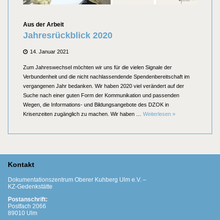
Kategorien
Aus der Arbeit
Jahresrückblick 2020
Posted
14. Januar 2021
on
Zum Jahreswechsel möchten wir uns für die vielen Signale der
Verbundenheit und die nicht nachlassendende Spendenbereitschaft im
vergangenen Jahr bedanken. Wir haben 2020 viel verändert auf der
Suche nach einer guten Form der Kommunikation und passenden
Wegen, die Informations- und Bildungsangebote des DZOK in
Jahresrückblick 20
Krisenzeiten zugänglich zu machen. Wir haben …
Weiterlesen
»
Kontakt
Dokumentationszentrum Oberer Kuhberg Ulm e.V. –
KZ-Gedenkstätte
Postanschrift:
Postfach 2066
89010 Ulm