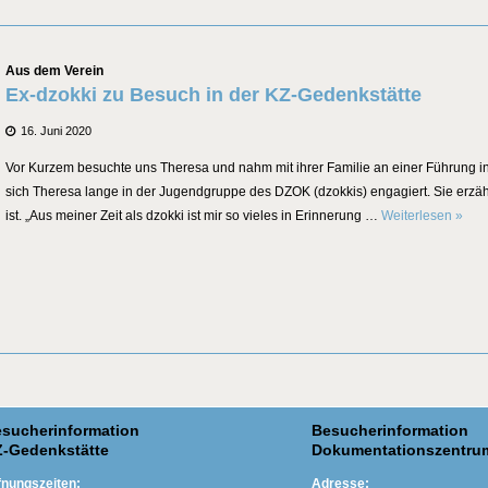
Kategorien
Aus dem Verein
Ex-dzokki zu Besuch in der KZ-Gedenkstätte
Posted
16. Juni 2020
on
Vor Kurzem besuchte uns Theresa und nahm mit ihrer Familie an einer Führung in 
sich Theresa lange in der Jugendgruppe des DZOK (dzokkis) engagiert. Sie erzäh
Ex-dz
ist. „Aus meiner Zeit als dzokki ist mir so vieles in Erinnerung …
Weiterlesen
»
sucherinformation
Besucherinformation
-Gedenkstätte
Dokumentationszentru
fnungszeiten:
Adresse: