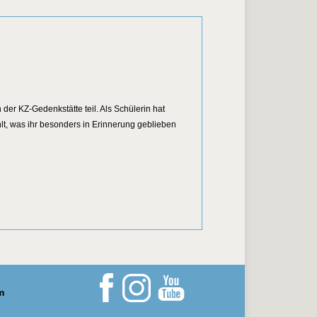
der KZ-Gedenkstätte teil. Als Schülerin hat
lt, was ihr besonders in Erinnerung geblieben
okki zu Besuch in der KZ-Gedenkstätte
m